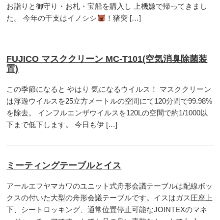
お詣りと御守り・お札・宝船を購入し 上機嫌で帰ってきまし
た。 今年の干支はイノシシ
！猪突 […]
FUJICO マスククリーン MC-T101(空気消臭除菌装
置)
この季節になると やはり 気になるウイルス！ マスククリーン
は浮遊ウイルスを25立方メートルの空間にて120分間で99.98%
を除去。 インフルエンザウイルスを120Lの空間で約1/1000以
下まで低下します。 今日も伊 […]
ミーティングテーブルとイス
アールエフヤマカワのユニット式舟形会議テーブルは配線ボッ
クスの付いた大型の舟形会議テーブルです。イスはガス圧座上
下、シートロッキング、通常位置停止可能なJOINTEXのマネ