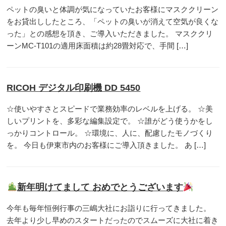
ペットの臭いと体調が気になっていたお客様にマスククリーン
をお貸出ししたところ、「ペットの臭いが消えて空気が良くな
った」との感想を頂き、ご導入いただきました。 マスククリ
ーンMC-T101の適用床面積は約28畳対応で、手間 […]
RICOH デジタル印刷機 DD 5450
☆使いやすさとスピードで業務効率のレベルを上げる。 ☆美
しいプリントを、多彩な編集設定で。 ☆誰がどう使うかをし
っかりコントロール。 ☆環境に、人に、配慮したモノづくり
を。 今日も伊東市内のお客様にご導入頂きました。 あ […]
新年明けてまして おめでとうございます
今年も毎年恒例行事の三嶋大社にお詣りに行ってきました。
去年より少し早めのスタートだったのでスムーズに大社に着き