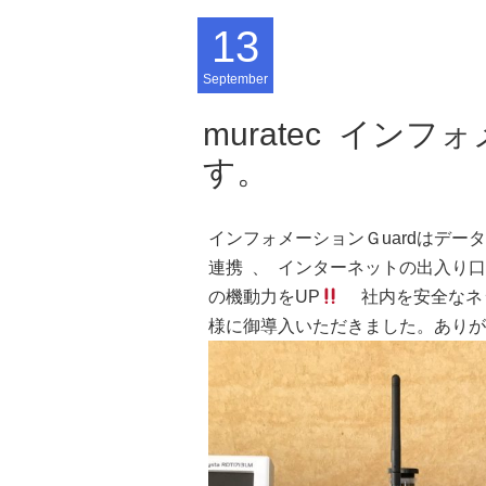
13
September
muratec イン
す。
インフォメーションＧuardはデ
連携 、 インターネットの出入り口
の機動力をUP
社内を安全なネッ
様に御導入いただきました。ありが