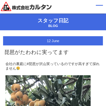
スタッフ日記
BLOG
12
June
琵琶がたわわに実ってます
会社の裏庭に#琵琶が沢山実っているのですが高すぎて採れ
ません